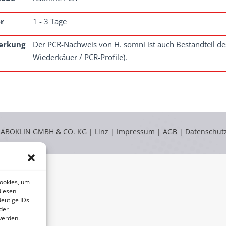
r
1 - 3 Tage
erkung
Der PCR-Nachweis von H. somni ist auch Bestandteil des 
Wiederkäuer / PCR-Profile).
LABOKLIN GMBH & CO. KG | Linz |
Impressum
|
AGB
|
Datenschut
Cookies, um
diesen
eutige IDs
der
werden.