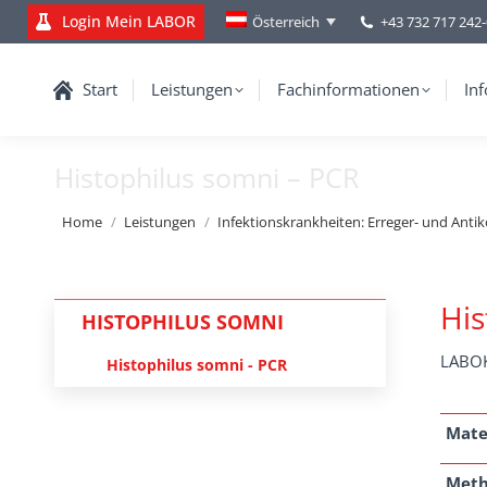
Login Mein LABOR
+43 732 717 242
Österreich
Start
Leistungen
Fachinformationen
Inf
Histophilus somni – PCR
You are here:
Home
Leistungen
Infektionskrankheiten: Erreger- und Anti
His
HISTOPHILUS SOMNI
LABOK
Histophilus somni - PCR
Mate
Met