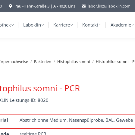
-0
Paul-Hahn-Straße 3 | A - 4020 Linz
labor.linz@laboklin.com
othek
Laboklin
Karriere
Kontakt
Akademie
körpernachweise
Bakterien
Histophilus somni
Histophilus somni – 
tophilus somni - PCR
LIN Leistungs-ID: 8020
rial
Abstrich ohne Medium, Nasenspülprobe, BAL, Gewebe
hode
realtime PCR