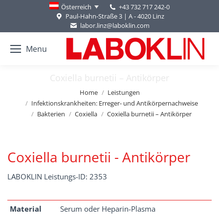
+43 732 717 242-0
Österreich
Paul-Hahn-Straße 3 | A - 4020 Linz
labor.linz@laboklin.com
Menu
Coxiella burnetii – Antikörper
You are here:
Home
Leistungen
Infektionskrankheiten: Erreger- und Antikörpernachweise
Bakterien
Coxiella
Coxiella burnetii – Antikörper
Coxiella burnetii - Antikörper
LABOKLIN Leistungs-ID: 2353
Material
Serum oder Heparin-Plasma