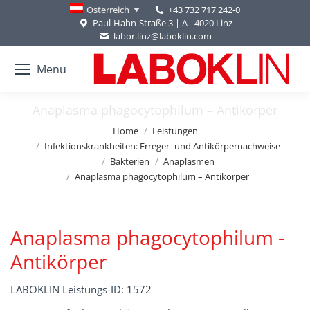
+43 732 717 242-0
Österreich
Paul-Hahn-Straße 3 | A - 4020 Linz
labor.linz@laboklin.com
Menu
Anaplasma phagocytophilum – Antikörper
You are here:
Home
Leistungen
Infektionskrankheiten: Erreger- und Antikörpernachweise
Bakterien
Anaplasmen
Anaplasma phagocytophilum – Antikörper
Anaplasma phagocytophilum -
Antikörper
LABOKLIN Leistungs-ID: 1572