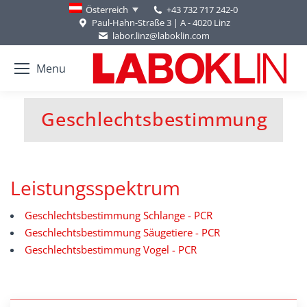
+43 732 717 242-0
Österreich
Paul-Hahn-Straße 3 | A - 4020 Linz
labor.linz@laboklin.com
Menu
Geschlechtsbestimmung
You are here:
Leistungsspektrum
Geschlechtsbestimmung Schlange - PCR
Geschlechtsbestimmung Säugetiere - PCR
Geschlechtsbestimmung Vogel - PCR