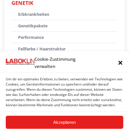
GENETIK
Erbkrankheiten
Genetikpakete
Performance
Fellfarbe / Haarstruktur
Cookie-Zustimmung
Identität / Abstammung
verwalten
Rassezuordnung
Um dir ein optimales Erlebnis zu bieten, verwenden wir Technologien wie
Erbgänge
Cookies, um Geräteinformationen zu speichern und/oder darauf
zuzugreifen. Wenn du diesen Technologien zustimmst, können wir Daten
wie das Surfverhalten oder eindeutige IDs auf dieser Website
Molekularbiologische Tierartendifferenzierung
verarbeiten. Wenn du deine Zustimmung nicht erteilst oder zurückziehst,
können bestimmte Merkmale und Funktionen beeinträchtigt werden.
Geschlechtsbestimmung
Akzeptieren