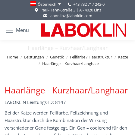
+43 732 717 242-0
Österreich
Paul-Hahn-Straße 3 | A - 4020 Linz
labor.linz@laboklin.com
Menu
Haarlänge – Kurzhaar/Langhaar
You are here:
Home
Leistungen
Genetik
Fellfarbe / Haarstruktur
Katze
Haarlänge – Kurzhaar/Langhaar
Haarlänge - Kurzhaar/Langhaar
LABOKLIN Leistungs-ID: 8147
Bei der Katze werden Fellfarbe, Fellzeichnung und
Haarstruktur durch die Kombination der Wirkung
verschiedener Gene festgelegt. Ein Gen – codierend für den