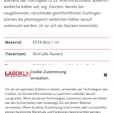
während der Trächtigkeit zu ca. 90% unfruchtbare, äußerlich
weibliche Kälber auf, sog. Zwicken. Bereits bei
neugeborenen, verschieden geschlechtlichen Zwillingen
können die phänotypisch weiblichen Kälber darauf
untersucht werden, ob sie sich als Zwicken entwickeln.
Material
EDTA-Blut 1 ml
Tierart(en)
Rind (alle Rassen)
Dauer
7-14 Werktage nach Erhalt der Probe
Cookie-Zustimmung
verwalten
Um dir ein optimales Erlebnis zu bieten, verwenden wir Technologien wie
WIEDERKäUER
Cookies, um Geräteinformationen zu speichern und/oder darauf
zuzugreifen. Wenn du diesen Technologien zustimmst, können wir Daten
wie das Surfverhalten oder eindeutige IDs auf dieser Website
Scrapie-Empfänglichkeit (Schaf)
verarbeiten. Wenn du deine Zustimmung nicht erteilst oder zurückziehst,
können bestimmte Merkmale und Funktionen beeinträchtigt werden.