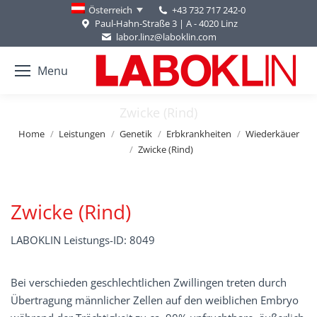
+43 732 717 242-0
Österreich
Paul-Hahn-Straße 3 | A - 4020 Linz
labor.linz@laboklin.com
Menu
Zwicke (Rind)
You are here:
Home
Leistungen
Genetik
Erbkrankheiten
Wiederkäuer
Zwicke (Rind)
Zwicke (Rind)
LABOKLIN Leistungs-ID: 8049
Bei verschieden geschlechtlichen Zwillingen treten durch
Übertragung männlicher Zellen auf den weiblichen Embryo