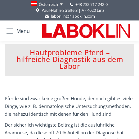
+43 732 717 242-0
Österreich
Paul-Hahn-Straße 3 | A - 4020 Linz
labor.linz@laboklin.com
Menu
Hautprobleme Pferd –
hilfreiche Diagnostik aus dem
You are here:
Labor
Pferde sind zwar keine großen Hunde, dennoch gibt es viele
Dinge, wie z. B. dermatologische Untersuchungsmethoden,
die nahezu identisch mit denen für den Hund sind.
Der sicherlich wichtigste Beitrag ist die ausführliche
Anamnese, da diese oft 70 % Anteil an der Diagnose hat.