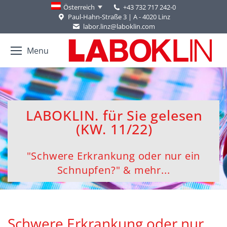
+43 732 717 242-0
Österreich
Paul-Hahn-Straße 3 | A - 4020 Linz
labor.linz@laboklin.com
Menu
LABOKLIN. für Sie gelesen
(KW. 11/22)
"Schwere Erkrankung oder nur ein
Schnupfen?" & mehr...
Schwere Erkrankung oder nur