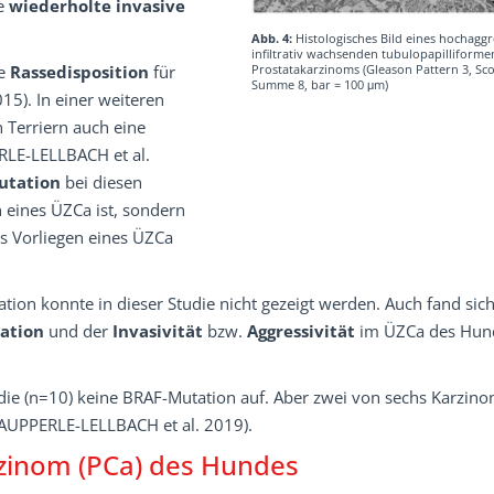
ne
wiederholte invasive
Abb. 4:
Histologisches Bild eines hochaggr
infiltrativ wachsenden tubulopapilliforme
Prostatakarzinoms (Gleason Pattern 3, Sc
ne
Rassedisposition
für
Summe 8, bar = 100 μm)
). In einer weiteren
 Terriern auch eine
RLE-LELLBACH et al.
utation
bei diesen
 eines ÜZCa ist, sondern
s Vorliegen eines ÜZCa
ation konnte in dieser Studie nicht gezeigt werden. Auch fand sic
ation
und der
Invasivität
bzw.
Aggressivität
im ÜZCa des Hun
tudie (n=10) keine BRAF-Mutation auf. Aber zwei von sechs Karzin
(AUPPERLE-LELLBACH et al. 2019).
zinom (PCa) des Hundes