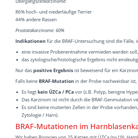
Übergangszellkarzinome:
86% hoch- und niederläufige Terrier
44% andere Rassen
Prostatakarzinome: 60%
Indikationen
für die BRAF-Untersuchung sind die Fälle, 
eine invasive Probenentnahme vermieden werden soll
das zytologische/histologische Ergebnis nicht eindeutig 
Nur das
positive Ergebnis
ist beweisend für ein Karzino
Falls keine
BRAF-Mutation
in der Probe nachweisbar ist
Es liegt
kein ÜZCa / PCa
vor (z.B. Polyp, benigne Hyper
Das Karzinom ist nicht durch die BRAF-Genmutation ve
Es sind keine mutierten Zellen in der Probe vorhanden,
Zytologie / Harn).
BRAF-Mutationen im Harnblasenka
Wir haben Biopsien von 25 Katzen mit ÜZCa (n=19), Harnbl