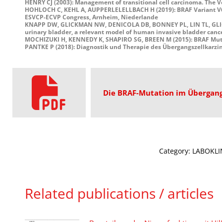
HENRY CJ (2003): Management of transitional cell carcinoma. The Ve
HOHLOCH C, KEHL A, AUPPERLELELLBACH H (2019): BRAF Variant V637E 
ESVCP-ECVP Congress, Arnheim, Niederlande
KNAPP DW, GLICKMAN NW, DENICOLA DB, BONNEY PL, LIN TL, GLICKMA
urinary bladder, a relevant model of human invasive bladder cancer
MOCHIZUKI H, KENNEDY K, SHAPIRO SG, BREEN M (2015): BRAF Mutati
PANTKE P (2018): Diagnostik und Therapie des Übergangszellkarzin
Die BRAF-Mutation im Übergang
Category:
LABOKLIN
Related publications / articles