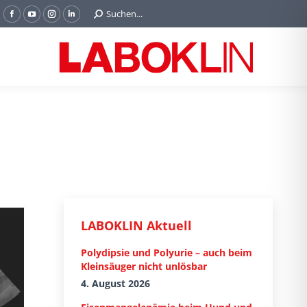
Search:
Suchen...
Facebook
YouTube
Instagram
Linkedin
page
page
page
page
opens
opens
opens
opens
in
in
in
in
new
new
new
new
window
window
window
window
LABOKLIN Aktuell
Polydipsie und Polyurie – auch beim
Kleinsäuger nicht unlösbar
4. August 2026