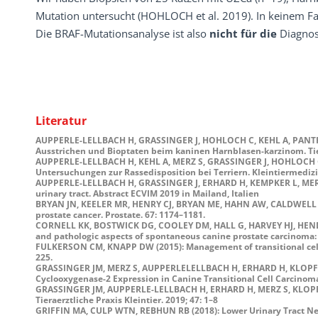
Mutation untersucht (HOHLOCH et al. 2019). In keinem Fa
Die BRAF-Mutationsanalyse ist also
nicht für die
Diagnos
Literatur
AUPPERLE-LELLBACH H, GRASSINGER J, HOHLOCH C, KEHL A, PANTKE 
Ausstrichen und Bioptaten beim kaninen Harnblasen-karzinom. Tiera
AUPPERLE-LELLBACH H, KEHL A, MERZ S, GRASSINGER J, HOHLOCH C,
Untersuchungen zur Rassedisposition bei Terriern. Kleintiermedizin
AUPPERLE-LELLBACH H, GRASSINGER J, ERHARD H, KEMPKER L, MERZ S
urinary tract. Abstract ECVIM 2019 in Mailand, Italien
BRYAN JN, KEELER MR, HENRY CJ, BRYAN ME, HAHN AW, CALDWELL CW (
prostate cancer. Prostate. 67: 1174–1181.
CORNELL KK, BOSTWICK DG, COOLEY DM, HALL G, HARVEY HJ, HENDRI
and pathologic aspects of spontaneous canine prostate carcinoma: A 
FULKERSON CM, KNAPP DW (2015): Management of transitional cell ca
225.
GRASSINGER JM, MERZ S, AUPPERLELELLBACH H, ERHARD H, KLOPFLEIS
Cyclooxygenase-2 Expression in Canine Transitional Cell Carcinomas
GRASSINGER JM, AUPPERLE-LELLBACH H, ERHARD H, MERZ S, KLOPFL
Tieraerztliche Praxis Kleintier. 2019; 47: 1–8
GRIFFIN MA, CULP WTN, REBHUN RB (2018): Lower Urinary Tract Neop