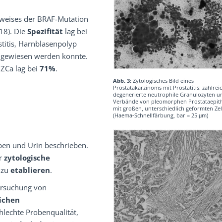
hweises der BRAF-Mutation
18). Die
Spezifität
lag bei
titis, Harnblasenpolyp
hgewiesen werden konnte.
ZCa lag bei
71%
.
Abb. 3:
Zytologisches Bild eines
Prostatakarzinoms mit Prostatitis: zahlreich
degenerierte neutrophile Granulozyten u
Verbände von pleomorphen Prostataepith
mit großen, unterschiedlich geformten Ze
(Haema-Schnellfärbung, bar = 25 μm)
oben und Urin beschrieben.
ür
zytologische
 zu
etablieren
.
ersuchung von
ichen
hlechte Probenqualität,