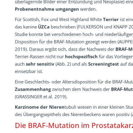
überlagernde Bilder einer Entzündung und Neoplasie) ei
Probenentnahme umgangen
werden.
Für Scottish, Fox und West Highland White
Terrier
ist ei
das kanine
ÜZCa
beschrieben (FULKERSON und KNAPP 2015
Studie konnte bei verschiedenen hoch- und niederläufigen
Disposition für die BRAF-Mutation gezeigt werden (AUPPE
2019). Daraus ergibt sich, dass der Nachweis der
BRAF-M
Terrier-Rassen nicht nur
hochspezifisch
für das Vorliegen
auch
sehr sensitiv
(Abb. 2) und als
Screeningtest
auf da
einsetzbar ist.
Eine Geschlechts- oder Altersdisposition für die BRAF-Mut
Zusammenhang
zwischen dem Nachweis der
BRAF-Mut
(GRASSINGER et al. 2019).
Karzinome der Nieren
tubuli wiesen in einer kleinen S
des Übergangsepithels des Nierenbeckens waren positiv 
Die BRAF-Mutation im Prostatakar