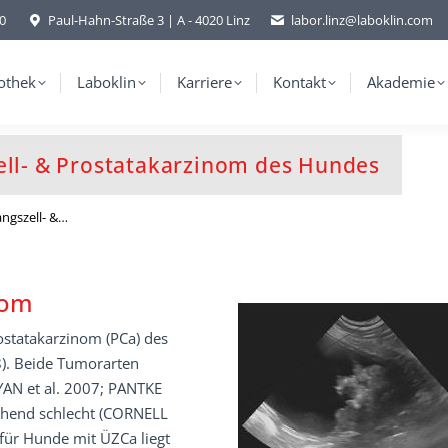
-0
Paul-Hahn-Straße 3 | A - 4020 Linz
labor.linz@laboklin.com
othek
Laboklin
Karriere
Kontakt
Akademie
ll- & Prostatakarzinom des Hundes
ngszell- &…
nom
ostatakarzinom (PCa) des
8). Beide Tumorarten
AN et al. 2007; PANTKE
chend schlecht (CORNELL
für Hunde mit ÜZCa liegt