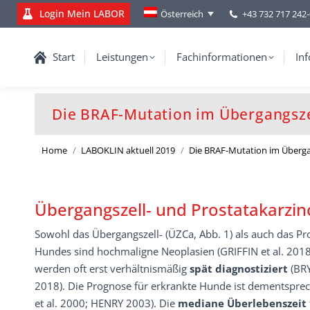
Login Mein LABOR
+43 732 717 242
Österreich
Start
Leistungen
Fachinformationen
Inf
Die BRAF-Mutation im Übergangsze
You are here:
Home
LABOKLIN aktuell 2019
Die BRAF-Mutation im Überga
Übergangszell- und Prostatakarzi
Sowohl das Übergangszell- (ÜZCa, Abb. 1) als auch das Pr
Hundes sind hochmaligne Neoplasien (GRIFFIN et al. 201
werden oft erst verhältnismäßig
spät diagnostiziert
(BRY
2018). Die Prognose für erkrankte Hunde ist dementspre
et al. 2000; HENRY 2003). Die
mediane Überlebenszeit