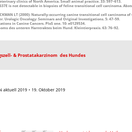
terinary clinics of North America. Small animal practice. 33: 597–613.
is not detectable in biopsies of feline transitional cell carcinoma. Abst
N LT (2000): Naturally-occurring canine transitional cell carcinoma of 
. Urologic Oncology: Seminars and Original Investigations. 5: 47–59.
ons in Canine Cancers. PloS one. 10: e0129534.
oms des unteren Harntraktes beim Hund. Kleintierpraxis. 63: 76–92.
szell- & Prostatakarzinom des Hundes
 aktuell 2019
19. Oktober 2019