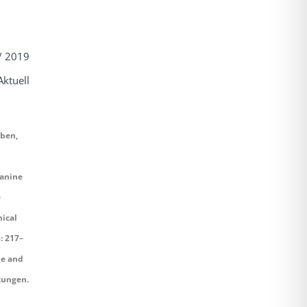
/ 2019
ktuell
oben,
canine
e
ical
: 217–
de and
kungen.