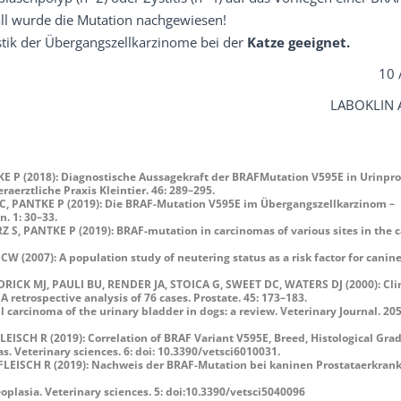
ll wurde die Mutation nachgewiesen!
tik der Übergangszellkarzinome bei der
Katze geeignet.
10 
LABOKLIN A
P (2018): Diagnostische Aussagekraft der BRAFMutation V595E in Urinpr
erztliche Praxis Kleintier. 46: 289–295.
 PANTKE P (2019): Die BRAF-Mutation V595E im Übergangszellkarzinom –
. 1: 30–33.
, PANTKE P (2019): BRAF-mutation in carcinomas of various sites in the 
2007): A population study of neutering status as a risk factor for canin
CK MJ, PAULI BU, RENDER JA, STOICA G, SWEET DC, WATERS DJ (2000): Clin
retrospective analysis of 76 cases. Prostate. 45: 173–183.
rcinoma of the urinary bladder in dogs: a review. Veterinary Journal. 205
CH R (2019): Correlation of BRAF Variant V595E, Breed, Histological Gra
. Veterinary sciences. 6: doi: 10.3390/vetsci6010031.
EISCH R (2019): Nachweis der BRAF-Mutation bei kaninen Prostataerkran
lasia. Veterinary sciences. 5: doi:10.3390/vetsci5040096