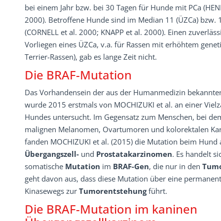
bei einem Jahr bzw. bei 30 Tagen für Hunde mit PCa (HEN
2000). Betroffene Hunde sind im Median 11 (ÜZCa) bzw. 10
(CORNELL et al. 2000; KNAPP et al. 2000). Einen zuverläss
Vorliegen eines ÜZCa, v.a. für Rassen mit erhöhtem gene
Terrier-Rassen), gab es lange Zeit nicht.
Die BRAF-Mutation
Das Vorhandensein der aus der Humanmedizin bekannte
wurde 2015 erstmals von MOCHIZUKI et al. an einer Viel
Hundes untersucht. Im Gegensatz zum Menschen, bei dem 
malignen Melanomen, Ovartumoren und kolorektalen K
fanden MOCHIZUKI et al. (2015) die Mutation beim Hund 
Übergangszell-
und
Prostatakarzinomen
. Es handelt s
somatische
Mutation
im
BRAF-Gen
, die nur in den
Tumo
geht davon aus, dass diese Mutation über eine permanent
Kinasewegs zur
Tumorentstehung
führt.
Die BRAF-Mutation im kaninen