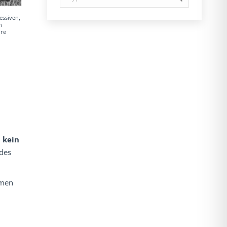
essiven,
n
ore
h
kein
des
omen