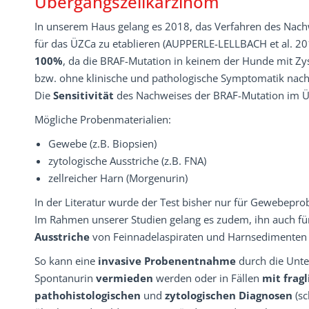
Übergangszellkarzinom
In unserem Haus gelang es 2018, das Verfahren des Nac
für das ÜZCa zu etablieren (AUPPERLE-LELLBACH et al. 20
100%
, da die BRAF-Mutation in keinem der Hunde mit Zys
bzw. ohne klinische und pathologische Symptomatik nac
Die
Sensitivität
des Nachweises der BRAF-Mutation im Ü
Mögliche Probenmaterialien:
Gewebe (z.B. Biopsien)
zytologische Ausstriche (z.B. FNA)
zellreicher Harn (Morgenurin)
In der Literatur wurde der Test bisher nur für Gewebepr
Im Rahmen unserer Studien gelang es zudem, ihn auch f
Ausstriche
von Feinnadelaspiraten und Harnsedimenten
So kann eine
invasive Probenentnahme
durch die Unt
Spontanurin
vermieden
werden oder in Fällen
mit fragl
pathohistologischen
und
zytologischen Diagnosen
(sc