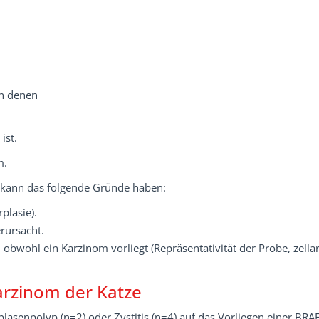
in denen
,
ist.
m.
, kann das folgende Gründe haben:
plasie).
rursacht.
 obwohl ein Karzinom vorliegt (Repräsentativität der Probe, zell
rzinom der Katze
asenpolyp (n=2) oder Zystitis (n=4) auf das Vorliegen einer BRAF