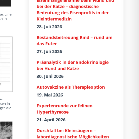
Eisenmangelanämie beim Hund und
bei der Katze – diagnostische
Bedeutung des Eisenprofils in der
e. Eine
Kleintiermedizin
h in
28. Juli 2026
Bestandsbetreuung Rind – rund um
das Euter
27. Juli 2026
Präanalytik in der Endokrinologie
bei Hund und Katze
30. Juni 2026
Autovakzine als Therapieoption
19. Mai 2026
F-
sen in
Expertenrunde zur felinen
ger die
Hyperthyreose
21. April 2026
Durchfall bei Kleinsäugern –
labordiagnostische Möglichkeiten