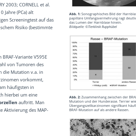
RY 2003; CORNELL et al.
 Jahre (PCa) alt
Abb. 1:
Sonographisches Bild der Harnblas
papilläre Umfangsvermehrung ragt deutlic
igen Screeningtest auf das
das Lumen der Harnblase hinein.
tischem Risiko (bestimmte
Bildquelle: ©Tierklinik Rupphübel
n BRAF-Variante V595E
zahl von Tumoren des
die Mutation v.a. in
arzinomen vorkommt,
am häufigsten in
ich hierbei um eine
Abb. 2:
Zusammenhang zwischen der BRA
Mutation und der Hunderasse. Terrier wie
rzellen
auftritt. Man
Übergangszellkarzinomen signifikant häufi
e Aktivierung des MAP-
BRAF-Mutation auf als andere Rassen.