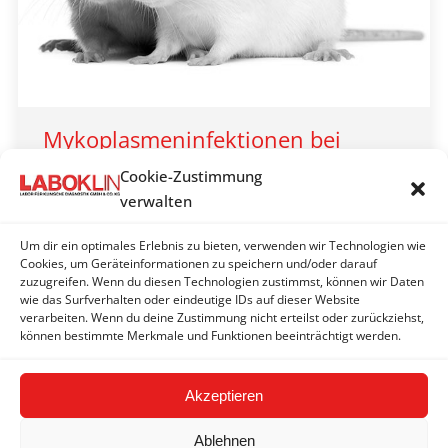
Mykoplasmeninfektionen bei
Kleinsäugern
Cookie-Zustimmung
LABOKLIN aktuell 2024
verwalten
By
Laboklin | Bad Kissingen
22. August 2024
Um dir ein optimales Erlebnis zu bieten, verwenden wir Technologien wie
Kaninchen, Meerschweinchen, Ratte und Co. sind
Cookies, um Geräteinformationen zu speichern und/oder darauf
zuzugreifen. Wenn du diesen Technologien zustimmst, können wir Daten
beliebte Haustiere und täglich Patienten in unseren
wie das Surfverhalten oder eindeutige IDs auf dieser Website
Kleintierpraxen.
verarbeiten. Wenn du deine Zustimmung nicht erteilst oder zurückziehst,
können bestimmte Merkmale und Funktionen beeinträchtigt werden.
Akzeptieren
Ablehnen