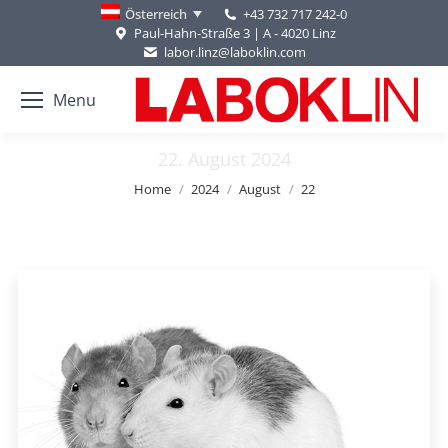
+43 732 717 242-0
Österreich
Paul-Hahn-Straße 3 | A - 4020 Linz
labor.linz@laboklin.com
Menu
22. August 2024
You are here:
Home
2024
August
22