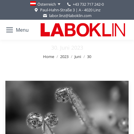
+43 732 717 242-0
Österreich
Paul-Hahn-Straße 3 | A - 4020 Linz
labor.linz@laboklin.com
Menu
30. Juni 2023
You are here:
Home
2023
Juni
30