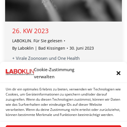
26. KW 2023
LABOKLIN. Für Sie gelesen
By
Laboklin | Bad Kissingen
30. Juni 2023
+ Virale Zoonosen und One Health
+ Das Y-Chromosom der Männer
Cookie-Zustimmung
+ mRNA-Impfungen gegen Krebs
verwalten
+ Delphine sind uns ähnlich!
+ Neue Leistung ab 01.07.2023: Das FIP-Monitoring-
Um dir ein optimales Erlebnis zu bieten, verwenden wir Technologien wie
Profil
Cookies, um Geräteinformationen zu speichern und/oder darauf
zuzugreifen. Wenn du diesen Technologien zustimmst, können wir Daten
+ Interessantes für Katzenzüchter
wie das Surfverhalten oder eindeutige IDs auf dieser Website
+ Erweiterung in der App „LaboRef“
verarbeiten. Wenn du deine Zustimmung nicht erteilst oder zurückziehst,
können bestimmte Merkmale und Funktionen beeinträchtigt werden.