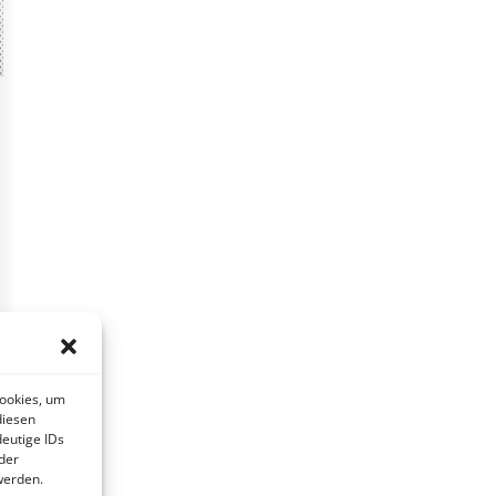
Cookies, um
diesen
eutige IDs
der
werden.