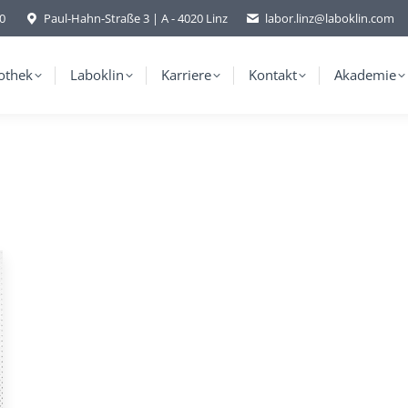
-0
Paul-Hahn-Straße 3 | A - 4020 Linz
labor.linz@laboklin.com
othek
Laboklin
Karriere
Kontakt
Akademie