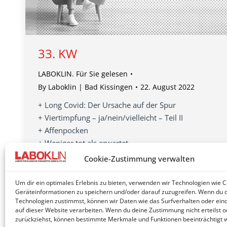
33. KW
LABOKLIN. Für Sie gelesen
By
Laboklin | Bad Kissingen
22. August 2022
+ Long Covid: Der Ursache auf der Spur
+ Viertimpfung – ja/nein/vielleicht – Teil II
+ Affenpocken
+ Weniger tot als erwartet
+ Antibiotikaverbrauch in der Tiermedizin weiter
Cookie-Zustimmung verwalten
gesunken
+ Da kommt was auf uns zu
Um dir ein optimales Erlebnis zu bieten, verwenden wir Technologien wie 
Geräteinformationen zu speichern und/oder darauf zuzugreifen. Wenn du 
Technologien zustimmst, können wir Daten wie das Surfverhalten oder eind
auf dieser Website verarbeiten. Wenn du deine Zustimmung nicht erteilst o
zurückziehst, können bestimmte Merkmale und Funktionen beeinträchtigt 