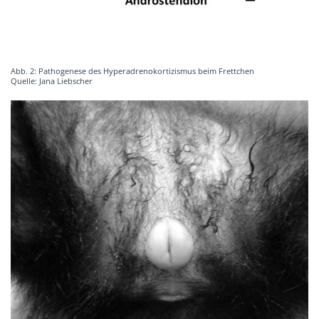
Abb. 2: Pathogenese des Hyperadrenokortizismus beim Frettchen
Quelle: Jana Liebscher