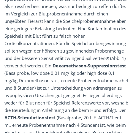
als stressfrei beschrieben, was nur bedingt zutreffen dürfte.
Im Vergleich zur Blutprobenentnahme durch einen
ungeübten Tierarzt kann die Speichelprobenentnahme aber
eine geringere Belastung bedeuten. Eine Kontamination des
Speichels mit Blut führt zu falsch hohen
Cortisolkonzentrationen. Für die Speichelprobengewinnung
sollten wegen der höheren zu gewinnenden Probenmenge
und der besseren Sensitivität zwingend Salivetten® (Abb. 1)
verwendet werden. Ein
Dexamethason-Suppressionstest
(Basalprobe, low dose 0,01 mg/ kg oder high dose 0,1
mg/kg Dexamethason s. c., erneute Probenentnahme nach 4
und 8 Stunden) ist zur Unterscheidung von adrenergen zu
hypophysären Ursachen gut geeignet. Es liegen allerdings
weder für Blut noch für Speichel Referenzwerte vor, weshalb
die Beurteilung in Anlehnung an die beim Hund erfolgt. Der
ACTH-Stimulationstest
(Basalprobe, 20 I. E. ACTH/Tier i.
m., erneute Probenentnahme nach 4 Stunden) ist, wie beim
Hund, v. a. zur Therapiekontrolle geeignet. Referenzdaten