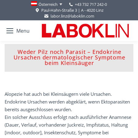
+43 732 717 242-0
Österreich
Paul-Hahn-Straße 3 | A - 4020 Linz
labor.linz@laboklin.com
Menu
Weder Pilz noch Parasit – Endokrine
You are here:
Ursachen dermatologischer Symptome
beim Kleinsäuger
Alopezie hat auch bei Kleinsäugern viele Ursachen.
Endokrine Ursachen werden abgeklärt, wenn Ektoparasiten
bereits ausgeschlossen wurden.
Ein solcher Ausschluss erfolgt nach ausführlicher Anamnese
(Dauer, Verlauf, vorhandener Juckreiz, Impfstatus, Haltung
[indoor, outdoor], Insektenschutz, Symptome bei