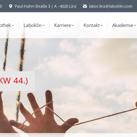
-0
Paul-Hahn-Straße 3 | A - 4020 Linz
labor.linz@laboklin.com
othek
Laboklin
Karriere
Kontakt
Akademie
KW 44.)