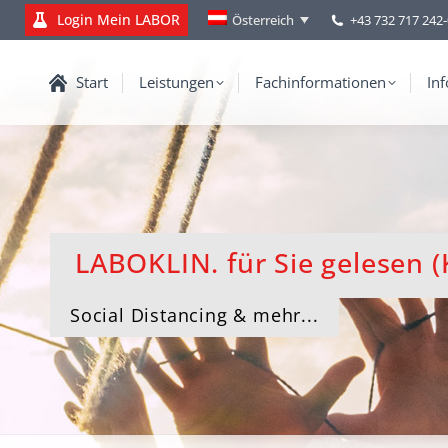
Login Mein LABOR
+43 732 717 242
Österreich
Start
Leistungen
Fachinformationen
Inf
LABOKLIN. für Sie gelesen (
Social Distancing & mehr...