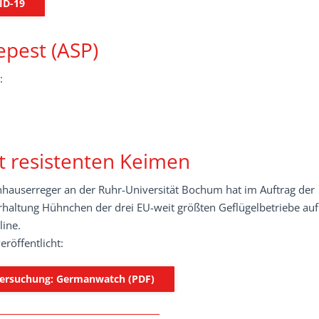
ID-19
epest (ASP)
:
 resistenten Keimen
hauserreger an der Ruhr-Universität Bochum hat im Auftrag der
altung Hühnchen der drei EU-weit größten Geflügelbetriebe auf
line.
röffentlicht:
tersuchung: Germanwatch (PDF)