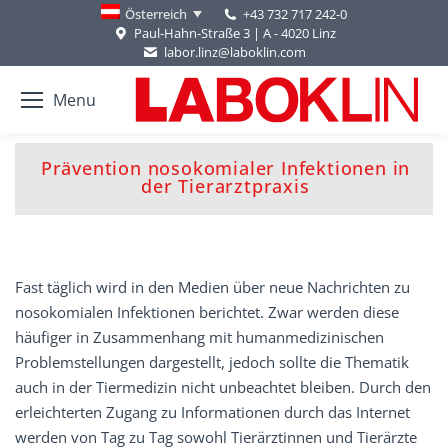
+43 732 717 242-0
Österreich
Paul-Hahn-Straße 3 | A - 4020 Linz
labor.linz@laboklin.com
Menu
Prävention nosokomialer Infektionen in
You are here:
der Tierarztpraxis
Fast täglich wird in den Medien über neue Nachrichten zu
nosokomialen Infektionen berichtet. Zwar werden diese
häufiger in Zusammenhang mit humanmedizinischen
Problemstellungen dargestellt, jedoch sollte die Thematik
auch in der Tiermedizin nicht unbeachtet bleiben. Durch den
erleichterten Zugang zu Informationen durch das Internet
werden von Tag zu Tag sowohl Tierärztinnen und Tierärzte