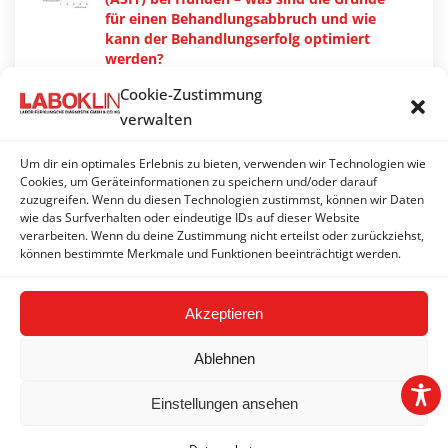
für einen Behandlungsabbruch und wie
kann der Behandlungserfolg optimiert
werden?
28. November 2024
Cookie-Zustimmung
Pemphigus foliaceus bei Hunden und
verwalten
Katzen
16. September 2024
Um dir ein optimales Erlebnis zu bieten, verwenden wir Technologien wie
Cookies, um Geräteinformationen zu speichern und/oder darauf
Erythema multiforme Komplex bei Hund
zuzugreifen. Wenn du diesen Technologien zustimmst, können wir Daten
wie das Surfverhalten oder eindeutige IDs auf dieser Website
und Katze
verarbeiten. Wenn du deine Zustimmung nicht erteilst oder zurückziehst,
8. Juli 2024
können bestimmte Merkmale und Funktionen beeinträchtigt werden.
Akzeptieren
Ablehnen
Einstellungen ansehen
2026 © LABOKLIN GMBH & CO. KG | Linz |
Impressum
|