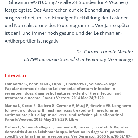
+ Glucantime® (100 mg/kg alle 24 Stunden für 4 Wochen)
festgelegt ist. Das Ansprechen auf die Behandlung war
ausgezeichnet, mit vollständiger Rückbildung der Läsionen
und Normalisierung des Proteinogramms. Vier Jahre später
ist der Hund immer noch gesund und der Leishmanien-
Antikörpertiter ist negativ.
Dr. Carmen Lorente Méndez
EBVS® European Specialist in Veterinary Dermatology
Literatur
Lombardo G, Pennisi MG, Lupo T, Chicharro C, Solano-Gallego L.
Papular dermatitis due to Leishmania infantum infection in
seventeen dogs: diagnostic features, extent of the infection and
treatment outcome. Parasit Vectors. 2014 Mar 24;7:120
Manna L, Corso R, Galiero G, Cerrone A, Muzj P, Gravino AE. Long-term
follow-up of dogs with leishmaniosis treated with meglumine
antimoniate plus allopurinol versus miltefosine plus allopurinol.
Parasit Vectors. 2015 May 28;8:289. Libre
Ordeix L, Solano-Gallego L, Fondevila D, Ferrer L, Fondati A. Papular
dermatitis due to Leishmania spp. infection in dogs with parasite-
specific cellular immune responses. Vet Dermatol. 2005 Jun;16(3):187-