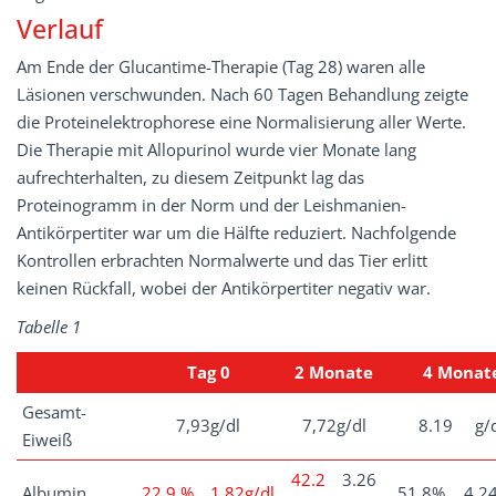
Verlauf
Am Ende der Glucantime-Therapie (Tag 28) waren alle
Läsionen verschwunden. Nach 60 Tagen Behandlung zeigte
die Proteinelektrophorese eine Normalisierung aller Werte.
Die Therapie mit Allopurinol wurde vier Monate lang
aufrechterhalten, zu diesem Zeitpunkt lag das
Proteinogramm in der Norm und der Leishmanien-
Antikörpertiter war um die Hälfte reduziert. Nachfolgende
Kontrollen erbrachten Normalwerte und das Tier erlitt
keinen Rückfall, wobei der Antikörpertiter negativ war.
Tabelle 1
Tag 0
2 Monate
4 Monat
Gesamt-
7,93g/dl
7,72g/dl
8.19 g/d
Eiweiß
42.2
3.26
Albumin
22,9 %
1,82g/dl
51.8%
4,24