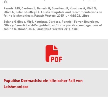
91.
Pennisi MG, Cardoso L, Baneth G, Bourdeau P, Koutinas A, Miró G,
Oliva G, Solano-Gallego L. LeishVet update and recommendations on
feline leishmaniosis. Parasit Vectors. 2015 Jun 4;8:302. Libre
Solano-Gallego, Miró, Koutinas, Cardoso, Pennisi, Ferrer, Bourdeau,
Oliva y Baneth. LeishVet guidelines for the practical management of
canine leishmaniosis. Parasites & Vectors 2011, 4:86
Papulöse Dermatitis: ein klinischer Fall von
Leishmaniose