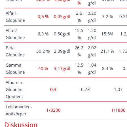
%
g/dl
Alfa-1-
2.6
0.20
0,6 %
0,05g/dl
3.2 %
0.26
Globuline
%
g/dl
Alfa-2
15.5
1.20
6,3 %
0,50g/dl
15.5%
1.2
Globuline
%
g/dl
Beta
26.2
2.02
30,2 %
2,39g/dl
21.1 %
1.73
Globuline
%
g/dl
Gamma
13.5
1.04
40 %
3,17g/dl
8.4 %
0.
Globuline
%
g/dl
Albumin-
Globulin-
0,3
0,73
1,07
Quotient
Leishmanien-
1/3200
1/1800
Antikörper
Diskussion