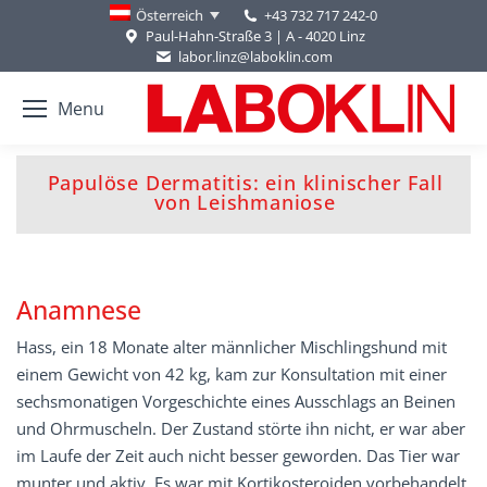
+43 732 717 242-0
Österreich
Paul-Hahn-Straße 3 | A - 4020 Linz
labor.linz@laboklin.com
Menu
Papulöse Dermatitis: ein klinischer Fall
You are here:
von Leishmaniose
Anamnese
Hass, ein 18 Monate alter männlicher Mischlingshund mit
einem Gewicht von 42 kg, kam zur Konsultation mit einer
sechsmonatigen Vorgeschichte eines Ausschlags an Beinen
und Ohrmuscheln. Der Zustand störte ihn nicht, er war aber
im Laufe der Zeit auch nicht besser geworden. Das Tier war
munter und aktiv. Es war mit Kortikosteroiden vorbehandelt