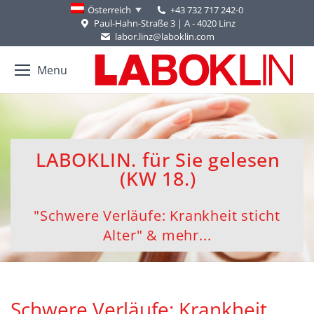
+43 732 717 242-0
Österreich
Paul-Hahn-Straße 3 | A - 4020 Linz
labor.linz@laboklin.com
Menu
LABOKLIN. für Sie gelesen
(KW 18.)
"Schwere Verläufe: Krankheit sticht
Alter" & mehr...
Schwere Verläufe: Krankheit