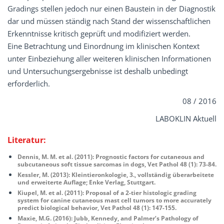
Gradings stellen jedoch nur einen Baustein in der Diagnostik
dar und müssen ständig nach Stand der wissenschaftlichen
Erkenntnisse kritisch geprüft und modifiziert werden.
Eine Betrachtung und Einordnung im klinischen Kontext
unter Einbeziehung aller weiteren klinischen Informationen
und Untersuchungsergebnisse ist deshalb unbedingt
erforderlich.
08 / 2016
LABOKLIN Aktuell
Literatur:
Dennis, M. M. et al. (2011): Prognostic factors for cutaneous and
subcutaneous soft tissue sarcomas in dogs, Vet Pathol 48 (1): 73-84.
Kessler, M. (2013): Kleintieronkologie, 3., vollständig überarbeitete
und erweiterte Auflage; Enke Verlag, Stuttgart.
Kiupel, M. et al. (2011): Proposal of a 2-tier histologic grading
system for canine cutaneous mast cell tumors to more accurately
predict biological behavior, Vet Pathol 48 (1): 147-155.
Maxie, M.G. (2016): Jubb, Kennedy, and Palmer’s Pathology of