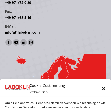
+49 971/72 0 20
Fax:
+49 971/68 5 46
E-Mail:
info[at]laboklin.com
Find us on:
Facebook
YouTube
Linkedin
Instagram
page
page
page
page
opens
opens
opens
opens
in
in
in
in
new
new
new
new
window
window
window
window
Cookie-Zustimmung
verwalten
Um dir ein optimales Erlebnis zu bieten, verwenden wir Technologien wie
Cookies, um Geräteinformationen zu speichern und/oder darauf