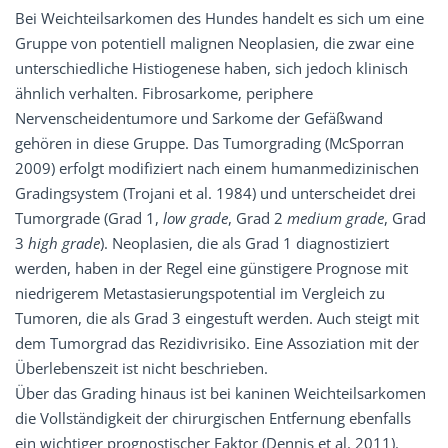
Bei Weichteilsarkomen des Hundes handelt es sich um eine
Gruppe von potentiell malignen Neoplasien, die zwar eine
unterschiedliche Histiogenese haben, sich jedoch klinisch
ähnlich verhalten. Fibrosarkome, periphere
Nervenscheidentumore und Sarkome der Gefäßwand
gehören in diese Gruppe. Das Tumorgrading (McSporran
2009) erfolgt modifiziert nach einem humanmedizinischen
Gradingsystem (Trojani et al. 1984) und unterscheidet drei
Tumorgrade (Grad 1,
low grade
, Grad 2
medium grade
, Grad
3
high grade
). Neoplasien, die als Grad 1 diagnostiziert
werden, haben in der Regel eine günstigere Prognose mit
niedrigerem Metastasierungspotential im Vergleich zu
Tumoren, die als Grad 3 eingestuft werden. Auch steigt mit
dem Tumorgrad das Rezidivrisiko. Eine Assoziation mit der
Überlebenszeit ist nicht beschrieben.
Über das Grading hinaus ist bei kaninen Weichteilsarkomen
die Vollständigkeit der chirurgischen Entfernung ebenfalls
ein wichtiger prognostischer Faktor (Dennis et al. 2011).