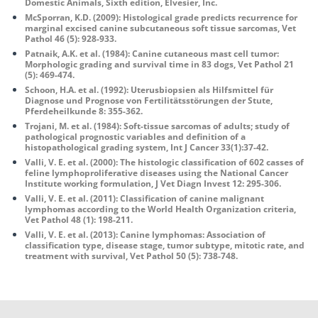
Domestic Animals, Sixth edition, Elvesier, Inc.
McSporran, K.D. (2009): Histological grade predicts recurrence for
marginal excised canine subcutaneous soft tissue sarcomas, Vet
Pathol 46 (5): 928-933.
Patnaik, A.K. et al. (1984): Canine cutaneous mast cell tumor:
Morphologic grading and survival time in 83 dogs, Vet Pathol 21
(5): 469-474.
Schoon, H.A. et al. (1992): Uterusbiopsien als Hilfsmittel für
Diagnose und Prognose von Fertilitätsstörungen der Stute,
Pferdeheilkunde 8: 355-362.
Trojani, M. et al. (1984): Soft-tissue sarcomas of adults; study of
pathological prognostic variables and definition of a
histopathological grading system, Int J Cancer 33(1):37-42.
Valli, V. E. et al. (2000): The histologic classification of 602 casses of
feline lymphoproliferative diseases using the National Cancer
Institute working formulation, J Vet Diagn Invest 12: 295-306.
Valli, V. E. et al. (2011): Classification of canine malignant
lymphomas according to the World Health Organization criteria,
Vet Pathol 48 (1): 198-211.
Valli, V. E. et al. (2013): Canine lymphomas: Association of
classification type, disease stage, tumor subtype, mitotic rate, and
treatment with survival, Vet Pathol 50 (5): 738-748.