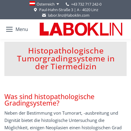
+43 732 717 242-0
Österreich
Paul-Hahn-Straße 3 | A - 4020 Linz
labor.linz@laboklin.com
Menu
Histopathologische
Tumorgradingsysteme in
You are here:
der Tiermedizin
Was sind histopathologische
Gradingsysteme?
Neben der Bestimmung von Tumorart, -ausbreitung und
Dignität bietet die histologische Untersuchung die
Möglichkeit, einigen Neoplasien einen histologischen Grad