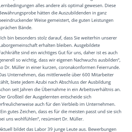
Lernbedingungen alles andere als optimal gewesen. Diese
Bewährungsprobe hätten die Auszubildenden in ganz
beeindruckender Weise gemeistert, die guten Leistungen
sprächen Bände.
„Ich bin besonders stolz darauf, dass Sie weiterhin unserer
Laborgemeinschaft erhalten bleiben. Ausgebildete
Fachkräfte sind ein wichtiges Gut für uns, daher ist es auch
generell so wichtig, dass wir eigenen Nachwuchs ausbilden“,
so Dr. Müller in einer kurzen, coronakonformen Feierrunde.
Das Unternehmen, das mittlerweile über 600 Mitarbeiter
zählt, biete jedem Azubi nach Abschluss der Ausbildung
schon seit Jahren die Übernahme in ein Arbeitsverhältnis an.
Der Großteil der Ausgelernten entscheide sich
erfreulicherweise auch für den Verbleib im Unternehmen.
„Ein gutes Zeichen, dass es für die meisten passt und sie sich
bei uns wohlfühlen“, resümiert Dr. Müller.
Aktuell bildet das Labor 39 junge Leute aus. Bewerbungen