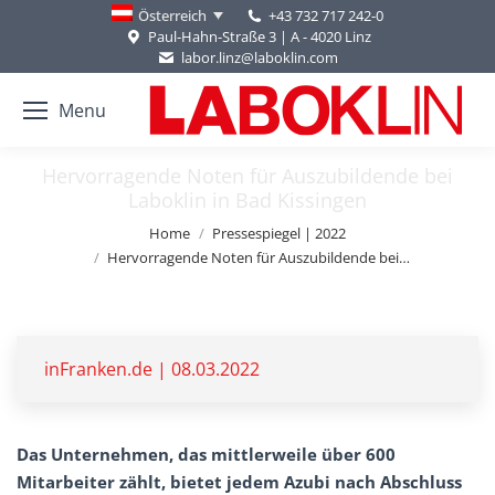
+43 732 717 242-0
Österreich
Paul-Hahn-Straße 3 | A - 4020 Linz
labor.linz@laboklin.com
Menu
Hervorragende Noten für Auszubildende bei
Laboklin in Bad Kissingen
You are here:
Home
Pressespiegel | 2022
Hervorragende Noten für Auszubildende bei…
inFranken.de | 08.03.2022
Das Unternehmen, das mittlerweile über 600
Mitarbeiter zählt, bietet jedem Azubi nach Abschluss