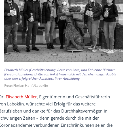
Elisabeth Müller (Geschäftsleitung; Vierte von links) und Fabienne Büchner
(Personalabteilung; Dritte von links) freuen sich mit den ehemaligen Azubis
über den erfolgreichen Abschluss ihrer Ausbildung.
Foto:
Florian Hanft/Laboklin
Dr.
Elisabeth Müller
, Eigentümerin und Geschäftsführerin
von Laboklin, wünschte viel Erfolg für das weitere
Berufsleben und dankte für das Durchhaltevermögen in
schwierigen Zeiten – denn gerade durch die mit der
Coronapandemie verbundenen Einschränkungen seien die