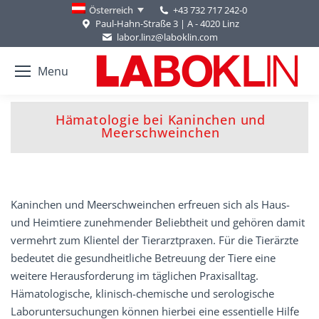
+43 732 717 242-0
Österreich
Paul-Hahn-Straße 3 | A - 4020 Linz
labor.linz@laboklin.com
Menu
Hämatologie bei Kaninchen und
You are here:
Meerschweinchen
Kaninchen und Meerschweinchen erfreuen sich als Haus-
und Heimtiere zunehmender Beliebtheit und gehören damit
vermehrt zum Klientel der Tierarztpraxen. Für die Tierärzte
bedeutet die gesundheitliche Betreuung der Tiere eine
weitere Herausforderung im täglichen Praxisalltag.
Hämatologische, klinisch-chemische und serologische
Laboruntersuchungen können hierbei eine essentielle Hilfe