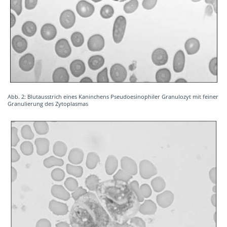
Abb. 2: Blutausstrich eines Kaninchens Pseudoesinophiler Granulozyt mit feiner
Granulierung des Zytoplasmas