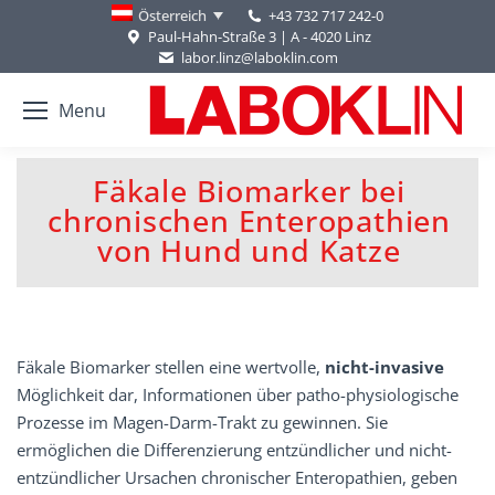
+43 732 717 242-0
Österreich
Paul-Hahn-Straße 3 | A - 4020 Linz
labor.linz@laboklin.com
Menu
Fäkale Biomarker bei
chronischen Enteropathien
You are here:
von Hund und Katze
Fäkale Biomarker stellen eine wertvolle,
nicht-invasive
Möglichkeit dar, Informationen über patho-physiologische
Prozesse im Magen-Darm-Trakt zu gewinnen. Sie
ermöglichen die Differenzierung entzündlicher und nicht-
entzündlicher Ursachen chronischer Enteropathien, geben