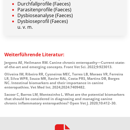
Durchfallprofile (Faeces)
Parasitenprofile (Faeces)
Dysbioseanalyse (Faeces)
Dysbioseprofil (Faeces)
u. v. m.
Weiterführende Literatur:
Jergens AE, Heilmann RM. Canine chronic enteropathy—Current state-
of-the-art and emerging concepts. Front Vet Sci. 2022;9:923013.
Oliveira IM, Ribeiro RR, Cysneiros MEC, Torres LB, Moraes VR, Ferreira
LR, Silva WPR, Souza MR, Xavier RAL, Costa PRS, Martins DB, Borges
NC. Intestinal biomarkers and their importance in canine
enteropathies. Vet Med Int. 2024;2024:7409482.
Sacoor C, Barros LM, Montezinho L. What are the potential biomarkers
that should be considered in diagnosing and managing canine
chronic inflammatory enteropathies? Open Vet J. 2020;10:412–30.