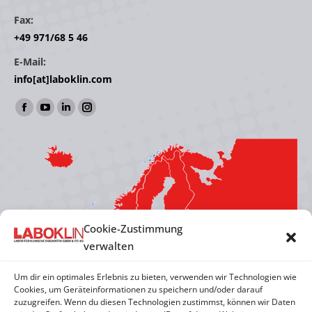
Fax:
+49 971/68 5 46
E-Mail:
info[at]laboklin.com
Find us on:
Facebook
YouTube
Linkedin
Instagram
page
page
page
page
opens
opens
opens
opens
in
in
in
in
new
new
new
new
window
window
window
window
Cookie-Zustimmung
verwalten
Um dir ein optimales Erlebnis zu bieten, verwenden wir Technologien wie
Cookies, um Geräteinformationen zu speichern und/oder darauf
zuzugreifen. Wenn du diesen Technologien zustimmst, können wir Daten