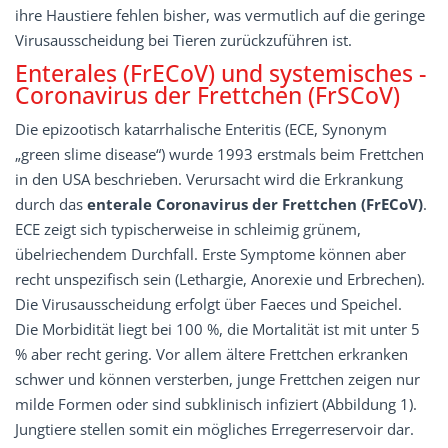
ihre Haustiere fehlen bisher, was vermutlich auf die geringe
Virusausscheidung bei Tieren zurückzuführen ist.
Enterales (FrECoV) und systemisches ­
Coronavirus der Frettchen (FrSCoV)
Die epizootisch katarrhalische Enteritis (ECE, Synonym
„green slime disease“) wurde 1993 erstmals beim Frettchen
in den USA beschrieben. Verursacht wird die Erkrankung
durch das
enterale
Coronavirus
der
Frettchen
(FrECoV)
.
ECE zeigt sich typischerweise in schleimig grünem,
übelriechendem Durchfall. Erste Symptome können aber
recht unspezifisch sein (Lethargie, Anorexie und Erbrechen).
Die Virusausscheidung erfolgt über Faeces und Speichel.
Die Morbidität liegt bei 100 %, die Mortalität ist mit unter 5
% aber recht gering. Vor allem ältere Frettchen erkranken
schwer und können versterben, junge Frettchen zeigen nur
milde Formen oder sind subklinisch infiziert (Abbildung 1).
Jungtiere stellen somit ein mögliches Erregerreservoir dar.