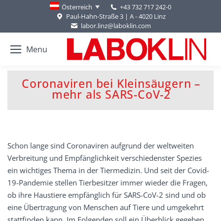
+43 732 717 242-0
Österreich
Paul-Hahn-Straße 3 | A - 4020 Linz
labor.linz@laboklin.com
Menu
Coronaviren bei Kleinsäugern –
You are here:
mehr als SARS-CoV-2
Schon lange sind Coronaviren aufgrund der weltweiten
Verbreitung und Empfänglichkeit verschiedenster Spezies
ein wichtiges Thema in der Tiermedizin. Und seit der Covid-
19-Pandemie stellen Tierbesitzer immer wieder die Fragen,
ob ihre Haustiere empfänglich für SARS-CoV-2 sind und ob
eine Übertragung von Menschen auf Tiere und umgekehrt
stattfinden kann. Im Folgenden soll ein Überblick gegeben