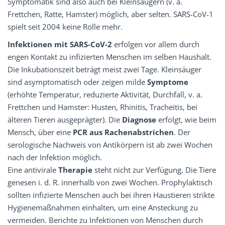
Symptomatik sind also auch bei Kleinsäugern (v. a.
Frettchen, Ratte, Hamster) möglich, aber selten. SARS-CoV-1
spielt seit 2004 keine Rolle mehr.
Infektionen mit SARS-CoV-2
erfolgen vor allem durch
engen Kontakt zu infizierten Menschen im selben Haushalt.
Die Inkubationszeit beträgt meist zwei Tage. Kleinsäuger
sind asymptomatisch oder zeigen milde
Symptome
(erhöhte Temperatur, reduzierte Aktivität, Durchfall, v. a.
Frettchen und Hamster: Husten, Rhinitis, Tracheitis, bei
älteren Tieren ausgeprägter). Die
Diagnose
erfolgt, wie beim
Mensch, über eine
PCR aus Rachenabstrichen
. Der
serologische Nachweis von Antikörpern ist ab zwei Wochen
nach der Infektion möglich.
Eine antivirale
Therapie
steht nicht zur Verfügung. Die Tiere
genesen i. d. R. innerhalb von zwei Wochen. Prophylaktisch
sollten infizierte Menschen auch bei ihren Haustieren strikte
Hygienemaßnahmen einhalten, um eine Ansteckung zu
vermeiden. Berichte zu Infektionen von Menschen durch