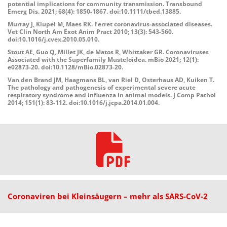
potential implications for community transmission. Transbound
Emerg Dis. 2021; 68(4): 1850-1867. doi:10.1111/tbed.13885.
Murray J, Kiupel M, Maes RK. Ferret coronavirus-associated diseases.
Vet Clin North Am Exot Anim Pract 2010; 13(3): 543-560.
doi:10.1016/j.cvex.2010.05.010.
Stout AE, Guo Q, Millet JK, de Matos R, Whittaker GR. Coronaviruses
Associated with the Superfamily Musteloidea. mBio 2021; 12(1):
e02873-20. doi:10.1128/mBio.02873-20.
Van den Brand JM, Haagmans BL, van Riel D, Osterhaus AD, Kuiken T.
The pathology and pathogenesis of experimental severe acute
respiratory syndrome and influenza in animal models. J Comp Pathol
2014; 151(1): 83-112. doi:10.1016/j.jcpa.2014.01.004.
Coronaviren bei Kleinsäugern – mehr als SARS-CoV-2