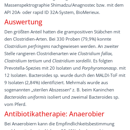
Massenspektrographie Shimadzu/Anagnostec bzw. mit dem
API 20A- oder rapid ID 32A-System, BioMerieux.
Auswertung
Den größten Anteil hatten die grampositiven Stäbchen mit
den Clostridien-Arten. Bei 330 Proben (79,9%) konnte
Clostridium perfringens
nachgewiesen werden. An zweiter
Stelle rangieren Clostridienarten wie
Clostridium fallax,
Clostridium tertium
und
Clostridium sordellii
. Es folgten
Prevotella-Spezies mit 20 Isolaten und
Porphyromonassp
. mit
12 Isolaten. Bacteroides sp. wurde durch den MALDI-ToF mit
9 Isolaten (2,84%) identifiziert. Mehrmals wurde aus
sogenannten „sterilen Abszessen“ z. B. beim Kaninchen
Bacteroides uniformis
isoliert und zweimal Bacteroides sp.
vom Pferd.
Antibiotikatherapie: Anaerobier
Bei Anaerobiern kann die Empfindlichkeitsbestimmung