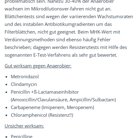
problematisch sein. Nahezu 30-40% der Anaerobier
wachsen im Mikrodilutionsver-fahren nicht gut an.
Blättchentests sind wegen der variierenden Wachstumsraten
und des instabilen Antibiotikumgradienten um das
Filterblättchen, nicht gut geeignet. Beim MHK-Wert mit
Verdünnungsmethoden sind ebenso häufig Fehler
beschrieben; dagegen werden Resistenztests mit Hilfe des
sogenannten E-Test-Verfahrens als sehr gut bewertet.
Gut wirksam gegen Anaerobier:
Metronidazol
Clindamycin
Penicillin +ß-Lactamaseinhibitor
(Amoxicillin/Clavulansäure, Ampicillin/Sulbactam)
Carbapeneme (Imipenem, Meropenem)
Chloramphenicol (Resistenz!!)
Unsicher wirksam:
Penicilline