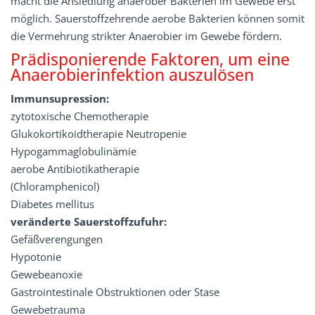
macht die Ansiedlung anaerober Bakterien im Gewebe erst
möglich. Sauerstoffzehrende aerobe Bakterien können somit
die Vermehrung strikter Anaerobier im Gewebe fördern.
Prädisponierende Faktoren, um eine
Anaerobierinfektion auszulösen
Immunsupression:
zytotoxische Chemotherapie
Glukokortikoidtherapie Neutropenie
Hypogammaglobulinämie
aerobe Antibiotikatherapie
(Chloramphenicol)
Diabetes mellitus
veränderte Sauerstoffzufuhr:
Gefäßverengungen
Hypotonie
Gewebeanoxie
Gastrointestinale Obstruktionen oder Stase
Gewebetrauma