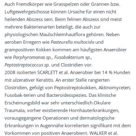
Auch Fremdkörper wie Grasspelzen oder Grannen bzw.
Luftgewehrgeschosse können Ursache für einen nicht
heilenden Abszess sein. Beim felinen Abszess sind meist
mehrere Bakterienarten beteiligt, die auch zur
physiologischen Maulschleimhautflora gehören. Neben
aeroben Erregern wie
Pasteurella multocida
und
grampositiven Kokken kommen am häufigsten Anaerobier
wie
Porphyromonas sp., Fusobakterium sp.,
Peptostreptococcus sp
. und Clostridien vor.
2008 isolierten SCARLETT et al. Anaerobier bei 14 % Hunden
mit ulzerativer Keratitis. An erster Stelle rangierten
Clostridien, gefolgt von Peptostreptokokken, Aktinomyceten,
Fusobak-terien und Bacteroidesspezies. Das klinische
Erscheinungsbild war sehr unterschiedlich.Okulare
Traumata, vorher existierende Hornhauterkrankungen,
vorausgegangene Operationen und dermatologische
Erkrankungen in Augennähe korrelierten signifikant mit dem
Vorkommen von positiven Anaerobiern. WALKER et al.