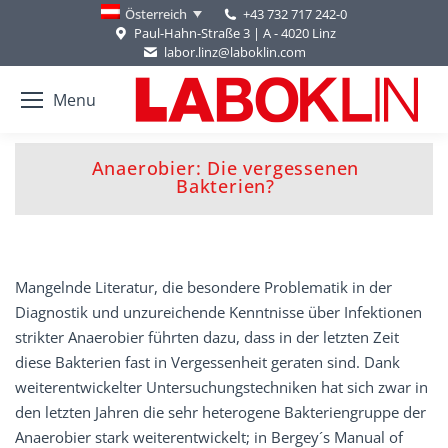
+43 732 717 242-0
Österreich
Paul-Hahn-Straße 3 | A - 4020 Linz
labor.linz@laboklin.com
Menu
Anaerobier: Die vergessenen
You are here:
Bakterien?
Mangelnde Literatur, die besondere Problematik in der
Diagnostik und unzureichende Kenntnisse über Infektionen
strikter Anaerobier führten dazu, dass in der letzten Zeit
diese Bakterien fast in Vergessenheit geraten sind. Dank
weiterentwickelter Untersuchungstechniken hat sich zwar in
den letzten Jahren die sehr heterogene Bakteriengruppe der
Anaerobier stark weiterentwickelt; in Bergey´s Manual of