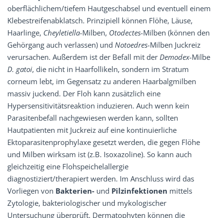
oberflächlichem/tiefem Hautgeschabsel und eventuell einem
Klebestreifenabklatsch. Prinzipiell können Flöhe, Läuse,
Haarlinge,
Cheyletiella
-Milben,
Otodectes
-Milben (können den
Gehörgang auch verlassen) und
Notoedres
-Milben Juckreiz
verursachen. Außerdem ist der Befall mit der
Demodex
-Milbe
D. gatoi
, die nicht in Haarfollikeln, sondern im Stratum
corneum lebt, im Gegensatz zu anderen Haarbalgmilben
massiv juckend. Der Floh kann zusätzlich eine
Hypersensitivitätsreaktion induzieren. Auch wenn kein
Parasitenbefall nachgewiesen werden kann, sollten
Hautpatienten mit Juckreiz auf eine kontinuierliche
Ektoparasitenprophylaxe gesetzt werden, die gegen Flöhe
und Milben wirksam ist (z.B. Isoxazoline). So kann auch
gleichzeitig eine Flohspeichelallergie
diagnostiziert/therapiert werden. Im Anschluss wird das
Vorliegen von
Bakterien-
und
Pilzinfektionen
mittels
Zytologie, bakteriologischer und mykologischer
Untersuchung überprüft. Dermatophyten können die