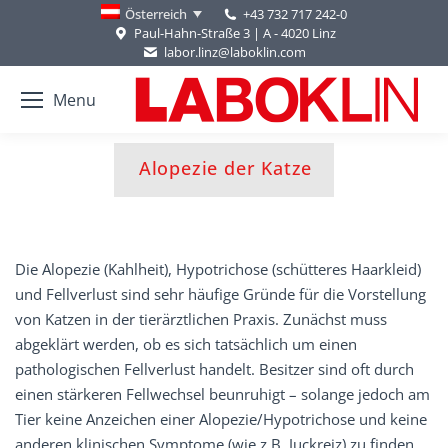
+43 732 717 242-0
Österreich
Paul-Hahn-Straße 3 | A - 4020 Linz
labor.linz@laboklin.com
Menu
You are here:
Alopezie der Katze
Die Alopezie (Kahlheit), Hypotrichose (schütteres Haarkleid)
und Fellverlust sind sehr häufige Gründe für die Vorstellung
von Katzen in der tierärztlichen Praxis. Zunächst muss
abgeklärt werden, ob es sich tatsächlich um einen
pathologischen Fellverlust handelt. Besitzer sind oft durch
einen stärkeren Fellwechsel beunruhigt – solange jedoch am
Tier keine Anzeichen einer Alopezie/Hypotrichose und keine
anderen klinischen Symptome (wie z.B. Juckreiz) zu finden