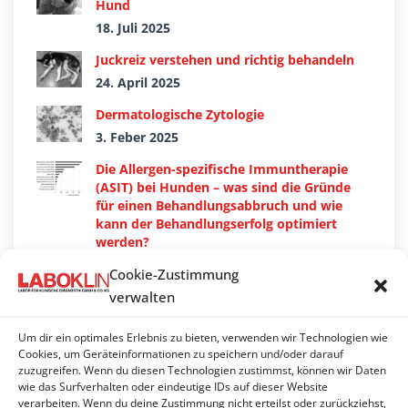
Hund
18. Juli 2025
Juckreiz verstehen und richtig behandeln
24. April 2025
Dermatologische Zytologie
3. Feber 2025
Die Allergen-spezifische Immuntherapie
(ASIT) bei Hunden – was sind die Gründe
für einen Behandlungsabbruch und wie
kann der Behandlungserfolg optimiert
werden?
28. November 2024
Cookie-Zustimmung
Pemphigus foliaceus bei Hunden und
verwalten
Katzen
16. September 2024
Um dir ein optimales Erlebnis zu bieten, verwenden wir Technologien wie
Cookies, um Geräteinformationen zu speichern und/oder darauf
Erythema multiforme Komplex bei Hund
zuzugreifen. Wenn du diesen Technologien zustimmst, können wir Daten
und Katze
wie das Surfverhalten oder eindeutige IDs auf dieser Website
verarbeiten. Wenn du deine Zustimmung nicht erteilst oder zurückziehst,