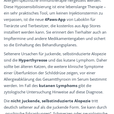
Allergen-spezifische Immuntherapie hergestellt werden.
Diese Hyposensibilisierung ist eine lebenslange Therapie –
ein sehr praktisches Tool, um keinen Injektionstermin zu
verpassen, ist die neue
4Paws-App
von Laboklin für
Tierärzte und Tierbesitzer, die kostenlos aus App Stores
installiert werden kann. Sie erinnert den Tierhalter auch an
Impftermine und andere Medikamentengaben und sichert
so die Einhaltung des Behandlungsplanes.
Seltenere Ursachen für juckende, selbstinduzierte Alopezie
sind die
Hyperthyreose
und das kutane Lymphom. Daher
sollte bei älteren Katzen, die weitere klinische Symptome
einer Überfunktion der Schilddrüse zeigen, vor einer
Allergieabklärung das Gesamtthyroxin im Serum bestimmt
werden. Im Fall des
kutanen Lymphoms
gibt die
zytologische Untersuchung Hinweise auf diese Diagnose.
Die
nicht juckende, selbstinduzierte Alopezie
tritt
deutlich seltener auf als die juckende Form. Sie kann durch
„psychische Erkrankungen“, Schmerzen oder neurologische