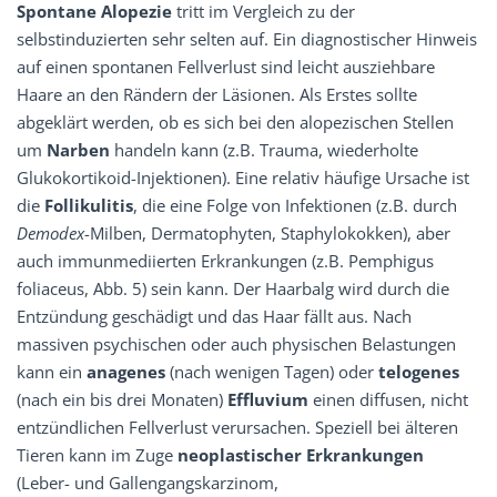
Spontane Alopezie
tritt im Vergleich zu der
selbstinduzierten sehr selten auf. Ein diagnostischer Hinweis
auf einen spontanen Fellverlust sind leicht ausziehbare
Haare an den Rändern der Läsionen. Als Erstes sollte
abgeklärt werden, ob es sich bei den alopezischen Stellen
um
Narben
handeln kann (z.B. Trauma, wiederholte
Glukokortikoid-Injektionen). Eine relativ häufige Ursache ist
die
Follikulitis
, die eine Folge von Infektionen (z.B. durch
Demodex
-Milben, Dermatophyten, Staphylokokken), aber
auch immunmediierten Erkrankungen (z.B. Pemphigus
foliaceus, Abb. 5) sein kann. Der Haarbalg wird durch die
Entzündung geschädigt und das Haar fällt aus. Nach
massiven psychischen oder auch physischen Belastungen
kann ein
anagenes
(nach wenigen Tagen) oder
telogenes
(nach ein bis drei Monaten)
Effluvium
einen diffusen, nicht
entzündlichen Fellverlust verursachen. Speziell bei älteren
Tieren kann im Zuge
neoplastischer Erkrankungen
(Leber- und Gallengangskarzinom,