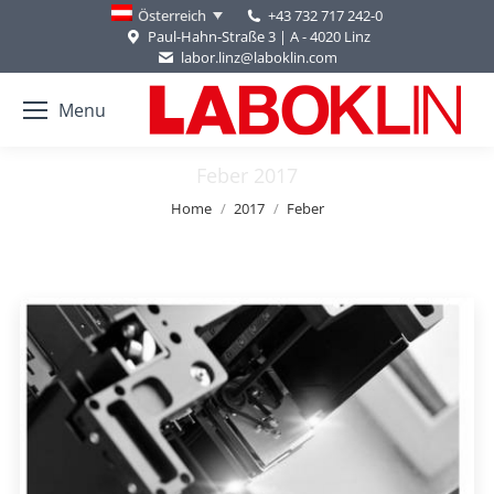
+43 732 717 242-0
Österreich
Paul-Hahn-Straße 3 | A - 4020 Linz
labor.linz@laboklin.com
Menu
Feber 2017
You are here:
Home
2017
Feber